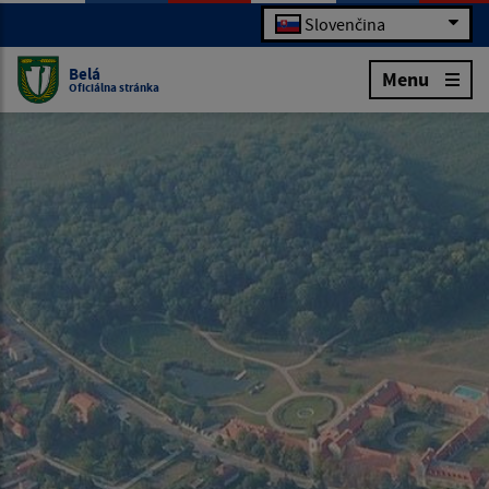
Slovenčina
Belá
Menu
Oficiálna stránka