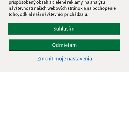
943 53 Ľubá
prispôsobený obsah a cielené reklamy, na analýzu
návštevnosti našich webových stránok a na pochopenie
obec@obec-bela.sk
toho, odkiaľ naši návštevníci prichádzajú.
+421 36 7586 111
Súhlasím
IČO: 00308781
Odmietam
Zmeniť moje nastavenia