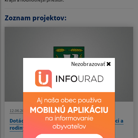
Zoznam projektov:
Nezobrazovať
12.06.2026
Dotácia od Ministerstva práce, sociánych vecí a
rodiny - Podpora na plnenie funkcií rodiny