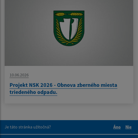
10.06.2026
Projekt NSK 2026 - Obnova zberného miesta
triedeného odpadu.
Je táto stránka užitočná?
Áno
Nie
Boli tieto 
Boli 