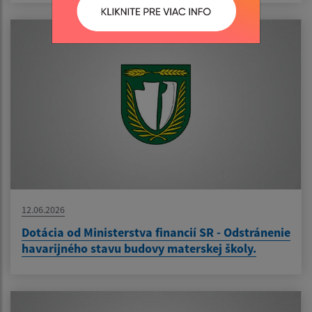
12.06.2026
Dotácia od Ministerstva financií SR - Odstránenie
havarijného stavu budovy materskej školy.