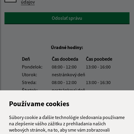
údajov
Google reCaptcha Response
Odoslať správu
Úradné hodiny:
Deň
Čas doobeda
Čas poobede
Pondelok:
08:00 - 12:00
13:00 - 16:00
Utorok:
nestránkový deň
Streda:
08:00 - 12:00
13:00 - 16:30
Štvrtok:
nestránkový deň
Piatok:
08:00 - 12:00
Používame cookies
Kontakt:
Súbory cookie a ďalšie technológie sledovania používame
Obecný úrad Belá
na zlepšenie vášho zážitku z prehliadania našich
Belá 32
webových stránok, na to, aby sme vám zobrazovali