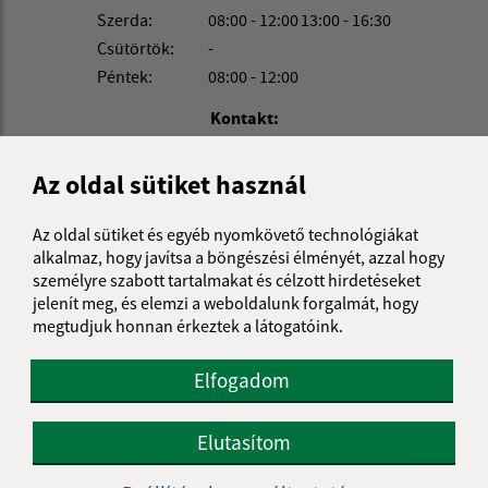
Szerda:
08:00 - 12:00
13:00 - 16:30
Csütörtök:
-
Péntek:
08:00 - 12:00
Kontakt:
Obecný úrad Béla
Az oldal sütiket használ
Belá 32
943 53 Ľubá
Az oldal sütiket és egyéb nyomkövető technológiákat
obec@obec-bela.sk
alkalmaz, hogy javítsa a böngészési élményét, azzal hogy
személyre szabott tartalmakat és célzott hirdetéseket
+421 36 7586 111
jelenít meg, és elemzi a weboldalunk forgalmát, hogy
IČO: 00308781
megtudjuk honnan érkeztek a látogatóink.
Elfogadom
Elutasítom