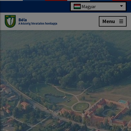
Magyar
Béla
Menu
A község hivatalos honlapja