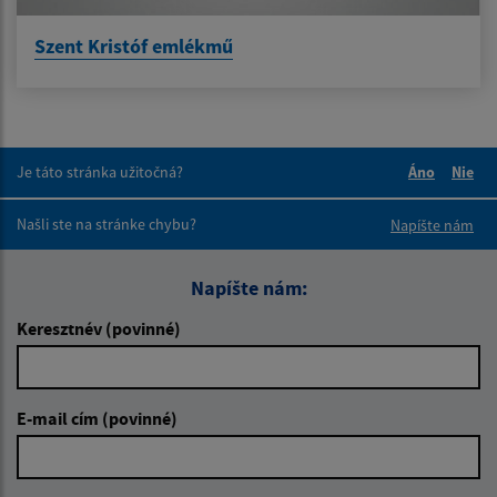
Szent Kristóf emlékmű
Je táto stránka užitočná?
Áno
Nie
Boli tieto 
Boli 
Našli ste na stránke chybu?
Napíšte nám
Napíšte nám:
Keresztnév (povinné)
E-mail cím (povinné)