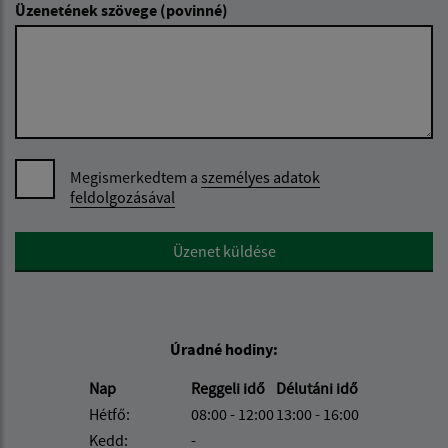
Üzenetének szövege (povinné)
Megismerkedtem a
személyes adatok
feldolgozásával
Google reCaptcha Response
Üzenet küldése
Úradné hodiny:
Nap
Reggeli idő
Délutáni idő
Hétfő:
08:00 - 12:00
13:00 - 16:00
Kedd:
-