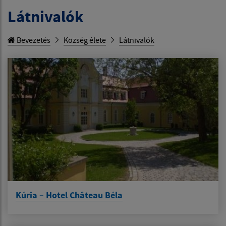
Látnivalók
Bevezetés
Község élete
Látnivalók
Kúria – Hotel Château Béla