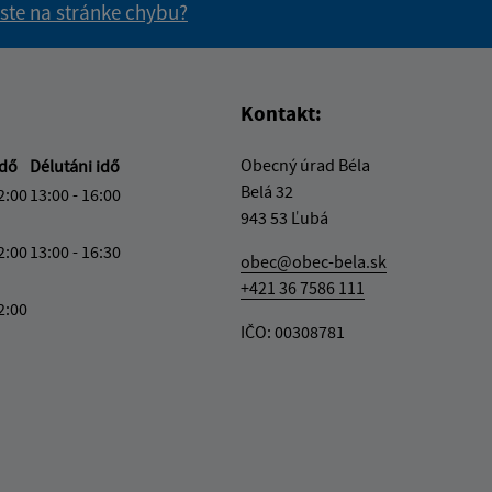
 ste na stránke chybu?
vás užitočné?
e pre vás užitočné?
Kontakt:
Obecný úrad Béla
idő
Délutáni idő
Belá 32
2:00
13:00 - 16:00
943 53 Ľubá
2:00
13:00 - 16:30
obec@obec-bela.sk
+421 36 7586 111
2:00
IČO: 00308781