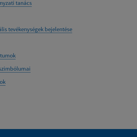
yzati tanács
ális tevékenységek bejelentése
tumok
 szimbólumai
sok