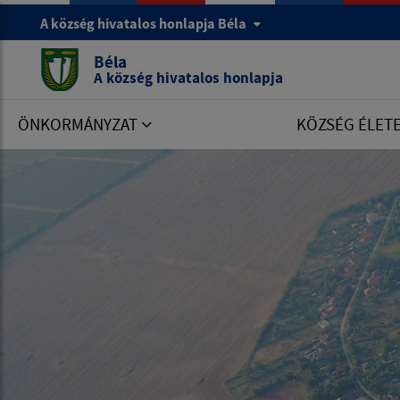
A község hivatalos honlapja Béla
Béla
A község hivatalos honlapja
ÖNKORMÁNYZAT
KÖZSÉG ÉLET