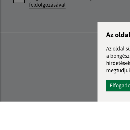
feldolgozásával
Az olda
Az oldal s
a böngészé
hirdetések
megtudjuk
Elfogad