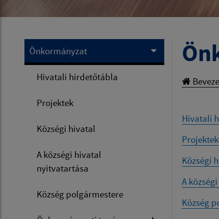
Ön
Önkormányzat
Hivatali hirdetőtábla
Beveze
Projektek
Hivatali 
Községi hivatal
Projektek
A községi hivatal
Községi h
nyitvatartása
A községi
Község polgármestere
Község p