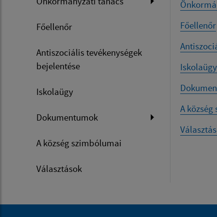
Önkormányzati tanács
Önkormán
Főellenőr
Főellenőr
Antiszoci
Antiszociális tevékenységek
bejelentése
Iskolaügy
Dokumen
Iskolaügy
A község
Dokumentumok
Választá
A község szimbólumai
Választások