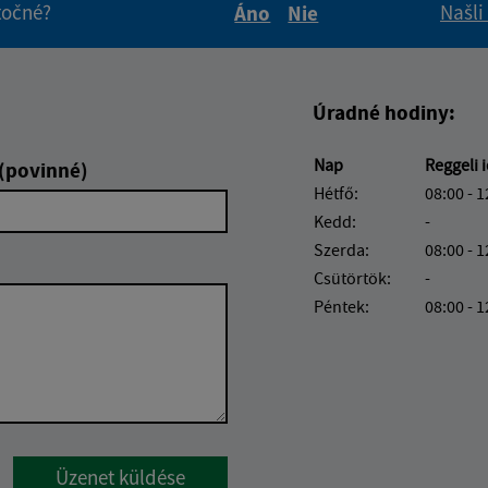
itočné?
Našli
Áno
Nie
Boli tieto informácie pre 
Boli tieto informáci
Úradné hodiny:
Nap
Reggeli 
 (povinné)
Hétfő:
08:00 - 1
Kedd:
-
Szerda:
08:00 - 1
Csütörtök:
-
Péntek:
08:00 - 1
Google reCaptcha Response
Üzenet küldése