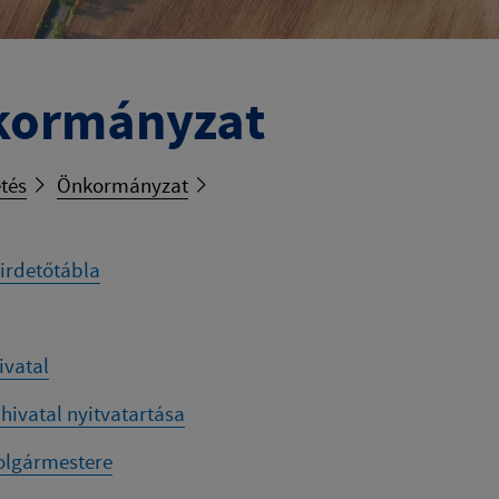
kormányzat
tés
Önkormányzat
hirdetőtábla
ivatal
 hivatal nyitvatartása
olgármestere