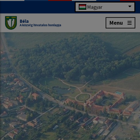
Magyar
Béla
Menu
A község hivatalos honlapja