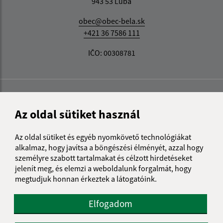
943 53 Ľubá
obec@obec-bela.sk
+421 36 7586 111
IČO: 00308781
Az oldal sütiket használ
Az oldal sütiket és egyéb nyomkövető technológiákat
alkalmaz, hogy javítsa a böngészési élményét, azzal hogy
személyre szabott tartalmakat és célzott hirdetéseket
jelenít meg, és elemzi a weboldalunk forgalmát, hogy
megtudjuk honnan érkeztek a látogatóink.
Elfogadom