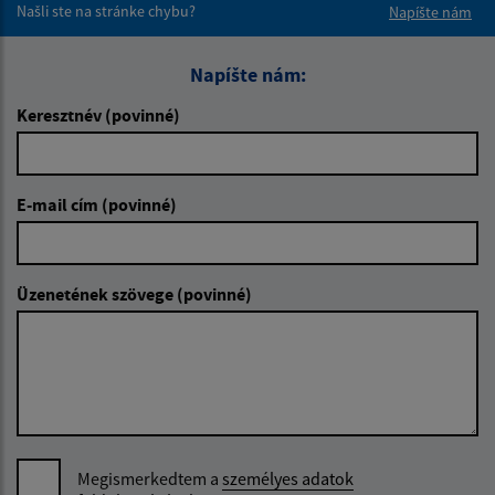
Našli ste na stránke chybu?
Napíšte nám
Napíšte nám:
Keresztnév (povinné)
E-mail cím (povinné)
Üzenetének szövege (povinné)
Megismerkedtem a
személyes adatok