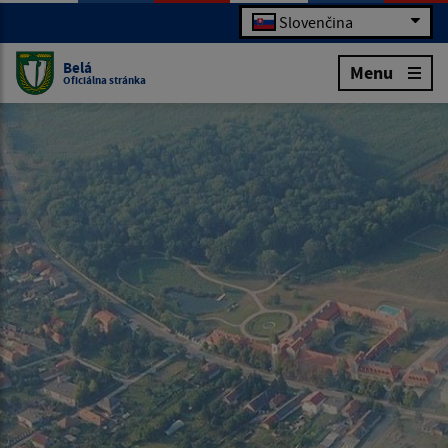
Slovenčina
Belá
Menu
Oficiálna stránka