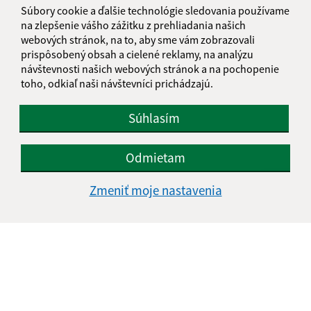
Súbory cookie a ďalšie technológie sledovania používame
na zlepšenie vášho zážitku z prehliadania našich
webových stránok, na to, aby sme vám zobrazovali
prispôsobený obsah a cielené reklamy, na analýzu
návštevnosti našich webových stránok a na pochopenie
toho, odkiaľ naši návštevníci prichádzajú.
Súhlasím
Odmietam
Zmeniť moje nastavenia
Informácie o stránke:
Vyhlásenie o prístupnosti
Autorské práva
Ochrana osobných údajov
Navigácia: