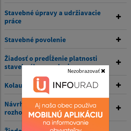
Stavebné úpravy a udržiavacie
práce
Stavebné povolenie
Žiadosť o predĺženie platnosti
stavebného povolenia
Nezobrazovať
Kolaudačné rozhodnutie
Návrh na vydanie územného
rozhodnutia
Žiadosť o zriadenie vjazdu