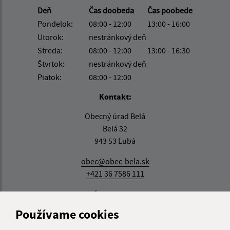
Deň
Čas doobeda
Čas poobede
Pondelok:
08:00 - 12:00
13:00 - 16:00
Utorok:
nestránkový deň
Streda:
08:00 - 12:00
13:00 - 16:30
Štvrtok:
nestránkový deň
Piatok:
08:00 - 12:00
Kontakt:
Obecný úrad Belá
Belá 32
943 53 Ľubá
obec@obec-bela.sk
+421 36 7586 111
IČO: 00308781
Používame cookies