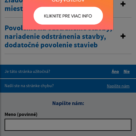
miestnej komunikácie
Povolenie na odstránenie stavby,
nariadenie odstránenia stavby,
dodatočné povolenie stavieb
Je táto stránka užitočná?
Áno
Nie
Boli tieto 
Boli 
Našli ste na stránke chybu?
Napíšte nám
Napíšte nám:
Meno (povinné)