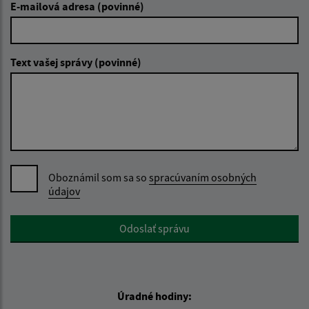
E-mailová adresa (povinné)
Text vašej správy (povinné)
Oboznámil som sa so
spracúvaním osobných
údajov
Google reCaptcha Response
Odoslať správu
Úradné hodiny: