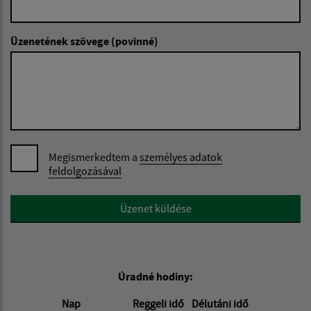
Üzenetének szövege (povinné)
Megismerkedtem a
személyes adatok
feldolgozásával
Google reCaptcha Response
Üzenet küldése
Úradné hodiny:
Nap
Reggeli idő
Délutáni idő