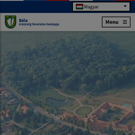
Magyar
Béla
Menu
A község hivatalos honlapja