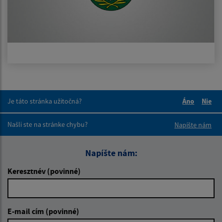
Je táto stránka užitočná?
Áno
Nie
Boli tieto 
Boli 
Našli ste na stránke chybu?
Napíšte nám
Napíšte nám:
Keresztnév (povinné)
E-mail cím (povinné)