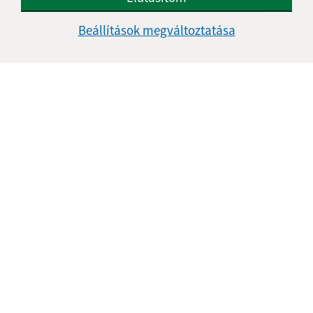
Beállítások megváltoztatása
Az oldalról:
Hozzáférhetőségi nyilatkozat
Szerzői jog
Személyes adatok védelme
Navigáció:
Nyomtatás