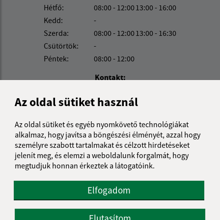
Hétfő:
08:00 - 12:00
13:00 - 16:00
Kedd:
-
Szerda:
08:00 - 12:00
13:00 - 16:30
Csütörtök:
-
Péntek:
08:00 - 12:00
Kontakt:
Obecný úrad Béla
Az oldal sütiket használ
Belá 32
943 53 Ľubá
Az oldal sütiket és egyéb nyomkövető technológiákat
alkalmaz, hogy javítsa a böngészési élményét, azzal hogy
obec@obec-bela.sk
személyre szabott tartalmakat és célzott hirdetéseket
+421 36 7586 111
jelenít meg, és elemzi a weboldalunk forgalmát, hogy
megtudjuk honnan érkeztek a látogatóink.
IČO: 00308781
Elfogadom
Elutasítom