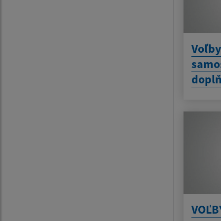
Voľby
samos
doplň
VOĽB