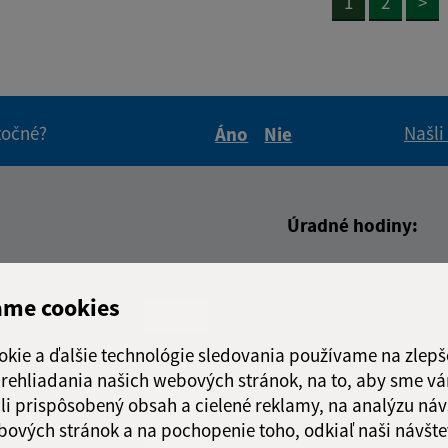
1
2
>
itočné?
Našli
Áno
Nie
Boli tieto informácie pre 
Boli tieto informáci
Úradné hodiny:
Deň
Čas doo
adresa (povinné)
Pondelok:
08:00 - 1
ame cookies
Utorok:
nestránk
Streda:
08:00 - 1
okie a ďalšie technológie sledovania používame na zlepš
Štvrtok:
nestránk
 prehliadania našich webových stránok, na to, aby sme v
li prispôsobený obsah a cielené reklamy, na analýzu náv
Piatok:
08:00 - 1
bových stránok a na pochopenie toho, odkiaľ naši návšte