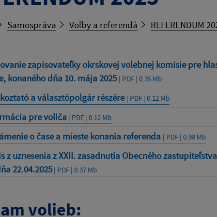
Samospráva
Voľby a referendá
REFERENDUM 20
vanie zapisovateľky okrskovej volebnej komisie pre hla
e, konaného dňa 10. mája 2025
| PDF | 0.35 Mb
koztató a választópolgár részére
| PDF | 0.12 Mb
rmácia pre voliča
| PDF | 0.12 Mb
ámenie o čase a mieste konania referenda
| PDF | 0.98 Mb
s z uznesenia z XXII. zasadnutia Obecného zastupiteľstv
dňa 22.04.2025
| PDF | 0.37 Mb
am volieb: