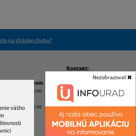
 ste na stránke chybu?
vás užitočné?
e pre vás užitočné?
Kontakt:
Nezobrazovať
Obecný úrad Belá
beda
Čas poobede
Belá 32
2:00
13:00 - 16:00
943 53 Ľubá
ový deň
2:00
13:00 - 16:30
enie vášho
obec@obec-bela.sk
ový deň
ám
+421 36 7586 111
števnosti
2:00
IČO: 00308781
vníci