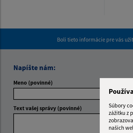
Boli tieto informácie pre vás už
Napíšte nám:
Meno (povinné)
E-mailová 
Použív
Súbory co
Text vašej správy (povinné)
zážitku z
zobrazova
našich we