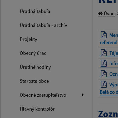
Úradná tabuľa
Úvod
Úradná tabuľa - archív
Meno
Projekty
referend
Obecný úrad
Táje
Info
Úradné hodiny
Ozn
Starosta obce
Výpi
Belá zo 
Obecné zastupiteľstvo
Hlavný kontrolór
Zozn