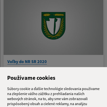
Voľby do NR SR 2020
Používame cookies
1
2
>
Súbory cookie a ďalšie technológie sledovania používame
na zlepšenie vášho zážitku z prehliadania našich
webových stránok, na to, aby sme vám zobrazovali
Je táto stránka užitočná?
Áno
Nie
prispôsobený obsah a cielené reklamy, na analýzu
Boli tieto 
Boli 