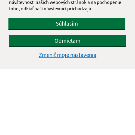
návštevnosti našich webových stránok a na pochopenie
toho, odkiaľ naši návštevníci prichádzajú.
Našli ste na stránke chybu?
Napíšte nám
Súhlasím
Napíšte nám:
Meno (povinné)
Odmietam
Zmeniť moje nastavenia
E-mailová adresa (povinné)
Text vašej správy (povinné)