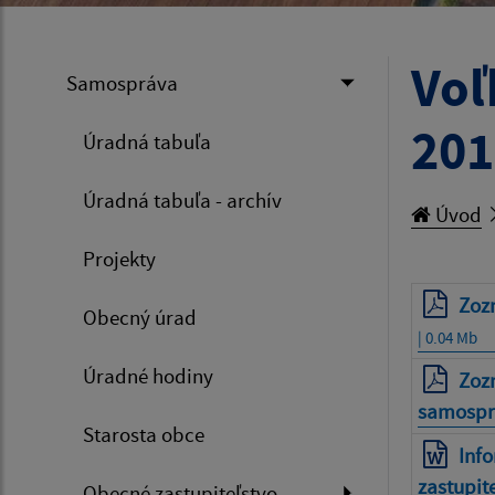
Voľ
Samospráva
201
Úradná tabuľa
Úradná tabuľa - archív
Úvod
Projekty
Zoz
Obecný úrad
| 0.04 Mb
Úradné hodiny
Zoz
samospr
Starosta obce
Info
zastupit
Obecné zastupiteľstvo