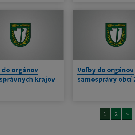
 do orgánov
Voľby do orgánov
správnych krajov
samosprávy obcí 
1
2
>