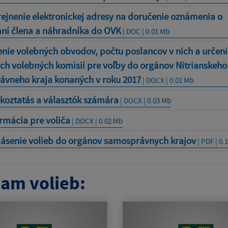
ejnenie elektronickej adresy na doručenie oznámenia o
ní člena a náhradníka do OVK
| DOC | 0.01 Mb
nie volebných obvodov, počtu poslancov v nich a určenie
h volebných komisií pre voľby do orgánov Nitrianskeho
vneho kraja konaných v roku 2017
| DOCX | 0.01 Mb
koztatás a választók számára
| DOCX | 0.03 Mb
rmácia pre voliča
| DOCX | 0.02 Mb
lásenie volieb do orgánov samosprávnych krajov
| PDF | 0.
am volieb: