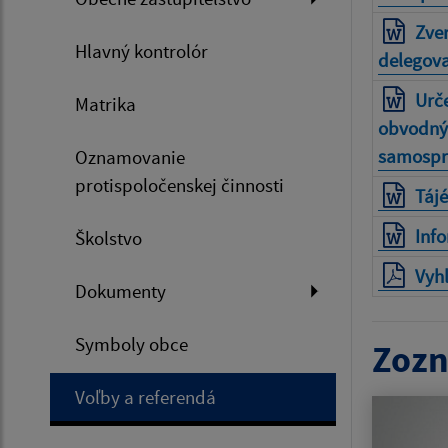
Zver
Hlavný kontrolór
delegova
Urče
Matrika
obvodnýc
samosprá
Oznamovanie
protispoločenskej činnosti
Tájé
Info
Školstvo
Vyh
Dokumenty
Symboly obce
Zozn
Voľby a referendá