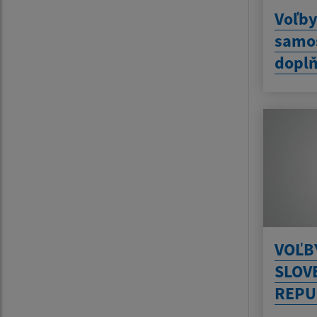
Voľby
samos
doplň
VOĽB
SLOV
REPU