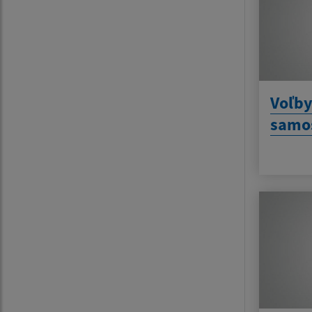
Voľby
samos