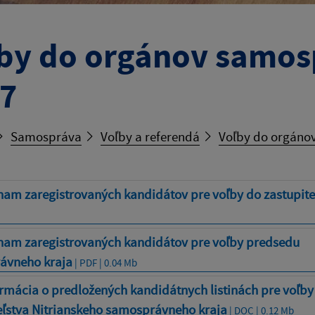
by do orgánov samos
7
Samospráva
Voľby a referendá
Voľby do orgáno
nam zaregistrovaných kandidátov pre voľby do zastupite
nam zaregistrovaných kandidátov pre voľby predsedu
ávneho kraja
| PDF | 0.04 Mb
rmácia o predložených kandidátnych listinách pre voľby
eľstva Nitrianskeho samosprávneho kraja
| DOC | 0.12 Mb