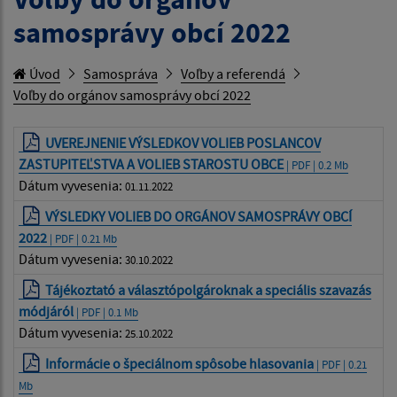
samosprávy obcí 2022
Úvod
Samospráva
Voľby a referendá
Voľby do orgánov samosprávy obcí 2022
UVEREJNENIE VÝSLEDKOV VOLIEB POSLANCOV
ZASTUPITEĽSTVA A VOLIEB STAROSTU OBCE
| PDF | 0.2 Mb
Dátum vyvesenia:
01.11.2022
VÝSLEDKY VOLIEB DO ORGÁNOV SAMOSPRÁVY OBCÍ
2022
| PDF | 0.21 Mb
Dátum vyvesenia:
30.10.2022
Tájékoztató a választópolgároknak a speciális szavazás
módjáról
| PDF | 0.1 Mb
Dátum vyvesenia:
25.10.2022
Informácie o špeciálnom spôsobe hlasovania
| PDF | 0.21
Mb