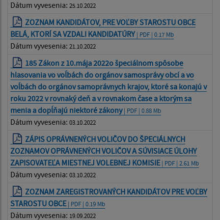
Dátum vyvesenia:
25.10.2022
ZOZNAM KANDIDÁTOV, PRE VOĽBY STAROSTU OBCE
BELÁ, KTORÍ SA VZDALI KANDIDATÚRY
| PDF | 0.17 Mb
Dátum vyvesenia:
21.10.2022
185 Zákon z 10.mája 2022o špeciálnom spôsobe
hlasovania vo voĺbách do orgánov samosprávy obcí a vo
voĺbách do orgánov samoprávnych krajov, ktoré sa konajú v
roku 2022 v rovnaký deň a v rovnakom čase a ktorým sa
menia a dopĺňajú niektoré zákony
| PDF | 0.88 Mb
Dátum vyvesenia:
03.10.2022
ZÁPIS OPRÁVNENÝCH VOLIČOV DO ŠPECIÁLNYCH
ZOZNAMOV OPRÁVNENÝCH VOLIČOV A SÚVISIACE ÚLOHY
ZAPISOVATEĽA MIESTNEJ VOLEBNEJ KOMISIE
| PDF | 2.61 Mb
Dátum vyvesenia:
03.10.2022
ZOZNAM ZAREGISTROVANÝCH KANDIDÁTOV PRE VOĽBY
STAROSTU OBCE
| PDF | 0.19 Mb
Dátum vyvesenia:
19.09.2022