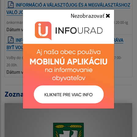
INFORMÁCiÓ A VÁLASZTÓJOG ÉS A MEGVÁLASZTÁSHOZ
VALÓ JOG FELTÉTELEIRőL
| PDF | 0.13 Mb
Nezobrazovať
önkormányzati választások- szombat 2022 október 29-én 07:00-tól 20:00-ig
Dátum vyvesenia:
15.06.2022
INFORMÁCIA O PODMIENKACH PRÁVA VOLIŤ A PRÁVA
BYŤ VOLENÝ
| PDF | 0.13 Mb
Voľby do orgánov samosprávy obcí- v sobotu 29.októbra 2022 od 7:00-
20.00h.
Dátum vyvesenia:
15.06.2022
Zoznam volieb: