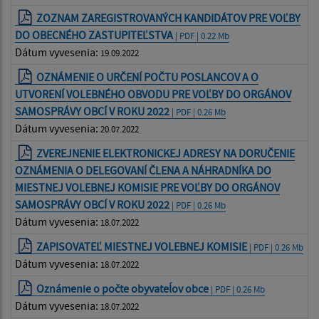
ZOZNAM ZAREGISTROVANÝCH KANDIDÁTOV PRE VOĽBY
DO OBECNÉHO ZASTUPITEĽSTVA
| PDF | 0.22 Mb
Dátum vyvesenia:
19.09.2022
OZNÁMENIE O URČENÍ POČTU POSLANCOV A O
UTVORENÍ VOLEBNÉHO OBVODU PRE VOĽBY DO ORGÁNOV
SAMOSPRÁVY OBCÍ V ROKU 2022
| PDF | 0.26 Mb
Dátum vyvesenia:
20.07.2022
ZVEREJNENIE ELEKTRONICKEJ ADRESY NA DORUČENIE
OZNÁMENIA O DELEGOVANÍ ČLENA A NÁHRADNÍKA DO
MIESTNEJ VOLEBNEJ KOMISIE PRE VOĽBY DO ORGÁNOV
SAMOSPRÁVY OBCÍ V ROKU 2022
| PDF | 0.26 Mb
Dátum vyvesenia:
18.07.2022
ZAPISOVATEĽ MIESTNEJ VOLEBNEJ KOMISIE
| PDF | 0.26 Mb
Dátum vyvesenia:
18.07.2022
Oznámenie o počte obyvateĺov obce
| PDF | 0.26 Mb
Dátum vyvesenia:
18.07.2022