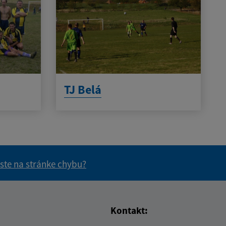
TJ Belá
 ste na stránke chybu?
vás užitočné?
e pre vás užitočné?
Kontakt: