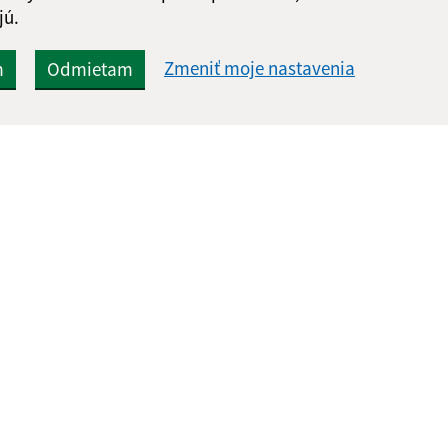
jú.
Zmeniť moje nastavenia
m
Odmietam
Rýchle odkazy:
Aktualiz
nku
Aktuality
05.08.2026 
História
RSS
Fotogaléria