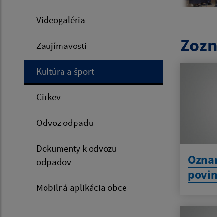
Videogaléria
Zozn
Zaujímavosti
Kultúra a šport
Cirkev
Odvoz odpadu
Dokumenty k odvozu
Ozna
odpadov
povin
Mobilná aplikácia obce