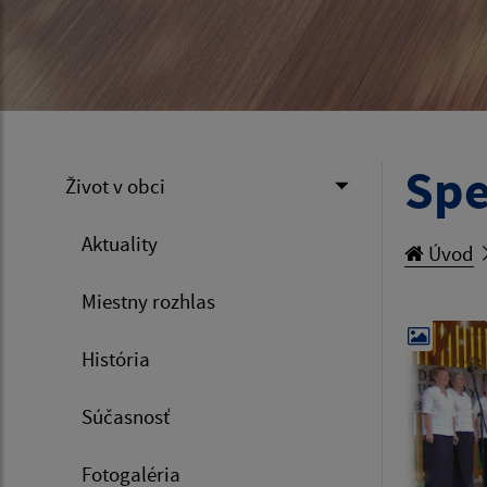
Spe
Život v obci
Aktuality
Úvod
Miestny rozhlas
História
Súčasnosť
Fotogaléria