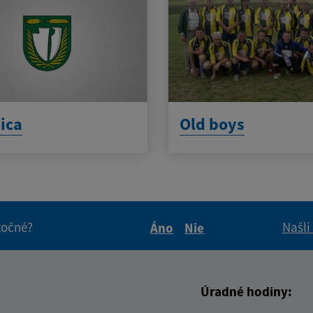
ica
Old boys
itočné?
Našli
Áno
Nie
Boli tieto informácie pre 
Boli tieto informáci
Úradné hodiny: