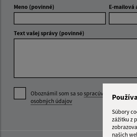
Meno (povinné)
E-mailová 
Text vašej správy (povinné)
Oboznámil som sa so
spracúvaním
Použív
osobných údajov
Súbory co
zážitku z
zobrazova
našich we