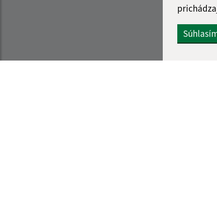
prichádza
Súhlasí
Informácie o stránke:
Navigácia:
Vyhlásenie o prístupnosti
Vytlačiť aktuálnu strá
Autorské práva
Mapa stránok
Ochrana osobných údajov
Cookies