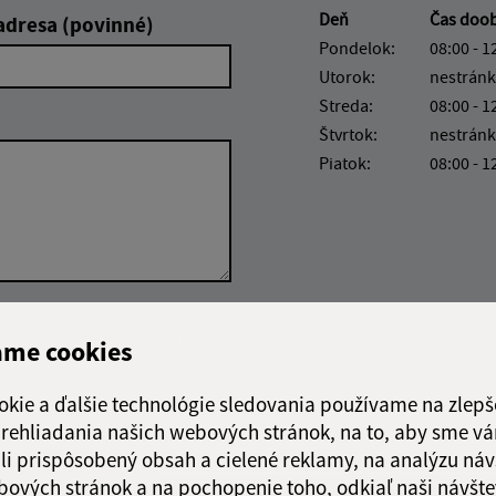
Deň
Čas doo
adresa (povinné)
Pondelok:
08:00 - 1
Utorok:
nestránk
Streda:
08:00 - 1
Štvrtok:
nestránk
Piatok:
08:00 - 1
Google reCaptcha Response
Odoslať správu
ame cookies
okie a ďalšie technológie sledovania používame na zlepš
 prehliadania našich webových stránok, na to, aby sme v
li prispôsobený obsah a cielené reklamy, na analýzu náv
bových stránok a na pochopenie toho, odkiaľ naši návšte