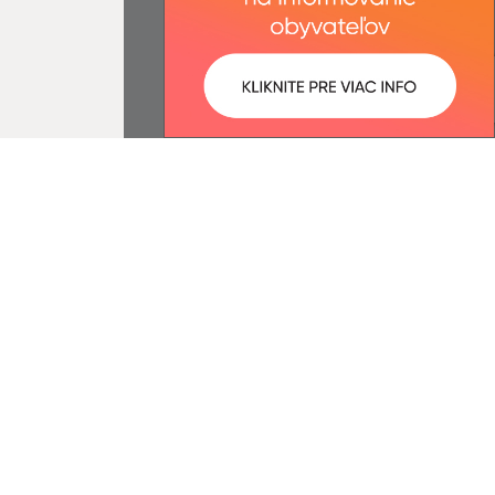
ované:
Správca obsahu:
11:50 hod.
Správca obsahu je Obec Belá.
Vytvorené v súlade s
Jednotným
dizajn manuálom elektronických