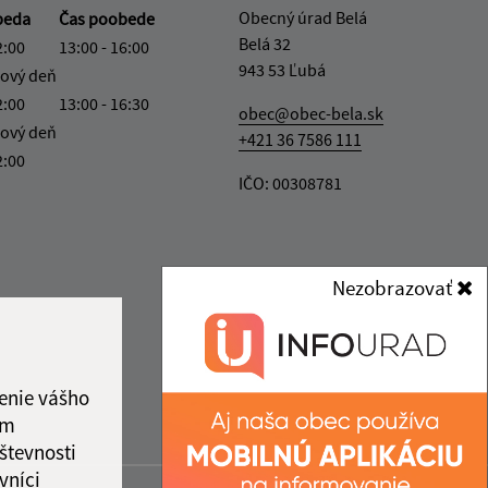
Obecný úrad Belá
beda
Čas poobede
Belá 32
2:00
13:00 - 16:00
943 53 Ľubá
ový deň
2:00
13:00 - 16:30
obec@obec-bela.sk
ový deň
+421 36 7586 111
2:00
IČO: 00308781
Nezobrazovať
enie vášho
ám
števnosti
vníci