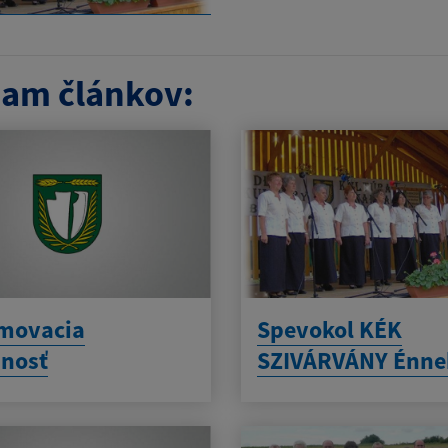
am článkov:
movacia
Spevokol KÉK
nosť
SZIVÁRVÁNY Énne